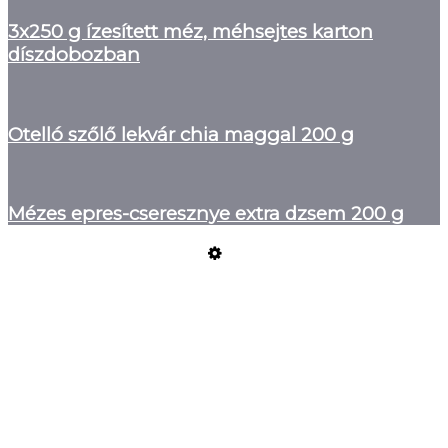
3x250 g ízesített méz, méhsejtes karton
díszdobozban
Otelló szőlő lekvár chia maggal 200 g
Mézes epres-cseresznye extra dzsem 200 g
Üzemeltető
Online elállás
Teljes katalógus
Vásárlói értékelések
Szeretne Ön is ilyen webáruházat nyitni?
Webáruház nyitás »