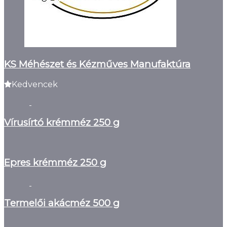
KS Méhészet és Kézműves Manufaktúra
Kedvencek
Vírusírtó krémméz 250 g
Epres krémméz 250 g
Termelői akácméz 500 g