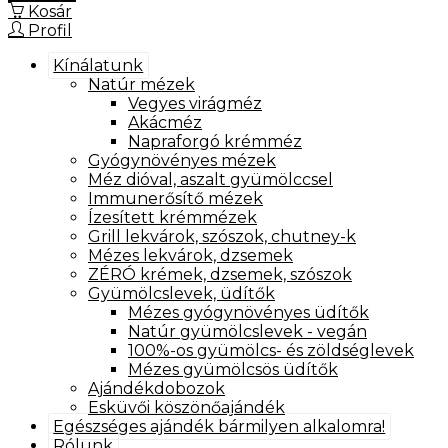
Kosár
Profil
Kínálatunk
Natúr mézek
Vegyes virágméz
Akácméz
Napraforgó krémméz
Gyógynövényes mézek
Méz dióval, aszalt gyümölccsel
Immunerősítő mézek
Ízesített krémmézek
Grill lekvárok, szószok, chutney-k
Mézes lekvárok, dzsemek
ZÉRÓ krémek, dzsemek, szószok
Gyümölcslevek, üdítők
Mézes gyógynövényes üdítők
Natúr gyümölcslevek - vegán
100%-os gyümölcs- és zöldséglevek
Mézes gyümölcsös üdítők
Ajándékdobozok
Esküvői köszönőajándék
Egészséges ajándék bármilyen alkalomra!
Rólunk