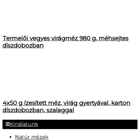
Termelői vegyes virágméz 980 g, méhsejtes
díszdobozban
4x50 g ízesített méz, virág gyertyával, karton
díszdobozban, szalaggal
Kínálatunk
Natúr mézek