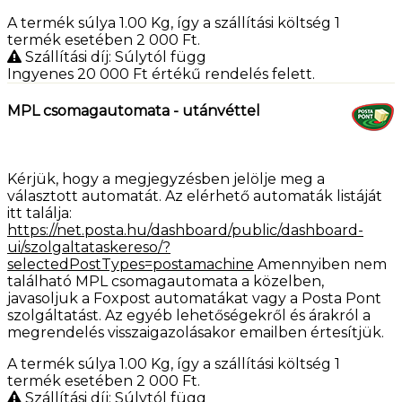
A termék súlya 1.00
Kg
, így a szállítási költség 1
termék esetében 2 000
Ft
.
Szállítási díj: Súlytól függ
Ingyenes 20 000
Ft
értékű rendelés felett.
MPL csomagautomata - utánvéttel
Kérjük, hogy a megjegyzésben jelölje meg a
választott automatát. Az elérhető automaták listáját
itt találja:
https://net.posta.hu/dashboard/public/dashboard-
ui/szolgaltataskereso/?
selectedPostTypes=postamachine
Amennyiben nem
található MPL csomagautomata a közelben,
javasoljuk a Foxpost automatákat vagy a Posta Pont
szolgáltatást. Az egyéb lehetőségekről és árakról a
megrendelés visszaigazolásakor emailben értesítjük.
A termék súlya 1.00
Kg
, így a szállítási költség 1
termék esetében 2 000
Ft
.
Szállítási díj: Súlytól függ