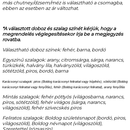
más chutney/dzsem/méz is választható a csomagba,
ebben az esetben az ár változhat.
*A választott doboz és szalag színét kérjük, hogy a
megrendelés véglegesítésekor írja be a megjegyzés
rovatba.
Választható doboz színek: fehér, barna, bordó
Egyszínű szalagok: arany, citromsárga, sárga, narancs,
türkizkék, halvány lila, halványzöld, világoszöld,
sötétzöld, piros, bordó, barna
Karácsonyi szalagok: piros (Boldog karácsonyt felirattal vagy hópihés), sötétzöld (Boldog
karácsonyt felirattal vagy fenyőfás), fehér (Boldog karácsonyt felirattal), arany fenyőfás
Mintás szalagok: fehér pöttyös (világosbarna, narancs,
piros, sötétzöld), fehér virágos (sárga, narancs,
világoszöld), fehér szívecskés piros
Feliratos szalagok: Boldog születésnapot (bordó, piros,
világoszöld), Boldog névnapot (világoszöld),
Szeretettel (rózsaszín)