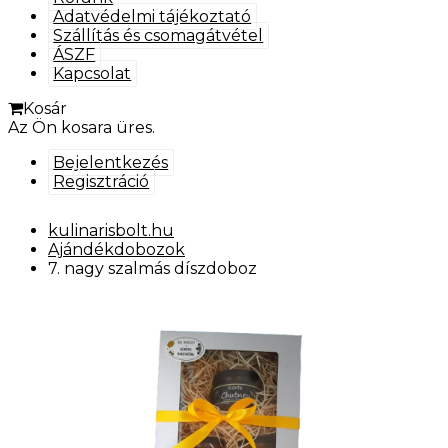
Adatvédelmi tájékoztató
Szállítás és csomagátvétel
ÁSZF
Kapcsolat
Kosár
Az Ön kosara üres.
Bejelentkezés
Regisztráció
kulinarisbolt.hu
Ajándékdobozok
7. nagy szalmás díszdoboz