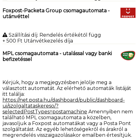
Foxpost-Packeta Group csomagautomata -
utánvéttel
Szállítási díj: Rendelés értékétől függ
+ 500
Ft
Utánvétkezelés díja
MPL csomagautomata - utalással vagy banki
befizetéssel
Kérjük, hogy a megjegyzésben jelölje meg a
választott automatát. Az elérhető automaták listáját
itt találja:
https://net.posta.hu/dashboard/public/dashboard-
ui/szolgaltataskereso/?
selectedPostTypes=postamachine
Amennyiben nem
található MPL csomagautomata a közelben,
javasoljuk a Foxpost automatákat vagy a Posta Pont
szolgáltatást. Az egyéb lehetőségekről és árakról a
megrendelés visszaigazolásakor emailben értesítjük.