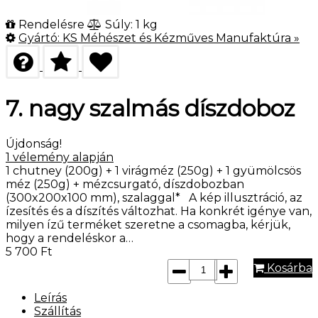
Rendelésre
Súly: 1 kg
Gyártó:
KS Méhészet és Kézműves Manufaktúra
»
7. nagy szalmás díszdoboz
Újdonság!
1
vélemény alapján
1 chutney (200g) + 1 virágméz (250g) + 1 gyümölcsös
méz (250g) + mézcsurgató, díszdobozban
(300x200x100 mm), szalaggal* A kép illusztráció, az
ízesítés és a díszítés változhat. Ha konkrét igénye van,
milyen ízű terméket szeretne a csomagba, kérjük,
hogy a rendeléskor a…
5 700
Ft
Kosárba
Leírás
Szállítás