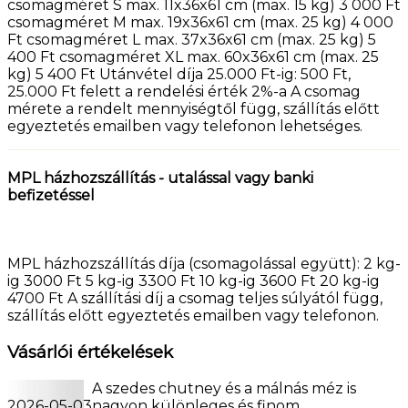
csomagméret S max. 11x36x61 cm (max. 15 kg) 3 000 Ft
csomagméret M max. 19x36x61 cm (max. 25 kg) 4 000
Ft csomagméret L max. 37x36x61 cm (max. 25 kg) 5
400 Ft csomagméret XL max. 60x36x61 cm (max. 25
kg) 5 400 Ft Utánvétel díja 25.000 Ft-ig: 500 Ft,
25.000 Ft felett a rendelési érték 2%-a A csomag
mérete a rendelt mennyiségtől függ, szállítás előtt
egyeztetés emailben vagy telefonon lehetséges.
MPL házhozszállítás - utalással vagy banki
befizetéssel
MPL házhozszállítás díja (csomagolással együtt): 2 kg-
ig 3000 Ft 5 kg-ig 3300 Ft 10 kg-ig 3600 Ft 20 kg-ig
4700 Ft A szállítási díj a csomag teljes súlyától függ,
szállítás előtt egyeztetés emailben vagy telefonon.
Vásárlói értékelések
A szedes chutney és a málnás méz is
2026-05-03
nagyon különleges és finom.