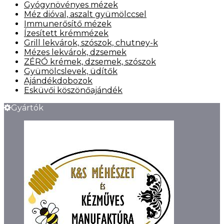
Gyógynövényes mézek
Méz dióval, aszalt gyümölccsel
Immunerősítő mézek
Ízesített krémmézek
Grill lekvárok, szószok, chutney-k
Mézes lekvárok, dzsemek
ZÉRÓ krémek, dzsemek, szószok
Gyümölcslevek, üdítők
Ajándékdobozok
Esküvői köszönőajándék
Gyártók