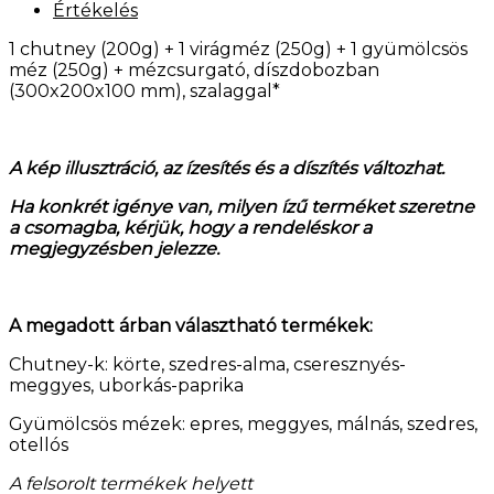
Értékelés
1 chutney (200g) + 1 virágméz (250g) + 1 gyümölcsös
méz (250g) + mézcsurgató, díszdobozban
(300x200x100 mm), szalaggal*
A kép illusztráció, az ízesítés és a díszítés változhat.
Ha konkrét igénye van, milyen ízű terméket szeretne
a csomagba, kérjük, hogy a rendeléskor a
megjegyzésben jelezze.
A megadott árban választható termékek:
Chutney-k: körte, szedres-alma, cseresznyés-
meggyes, uborkás-paprika
Gyümölcsös mézek: epres, meggyes, málnás, szedres,
otellós
A felsorolt termékek helyett