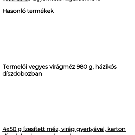
Hasonló termékek
Termelői vegyes virágméz 980 g, házikós
díszdobozban
4x50 g ízesített méz, virág gyertyával, karton