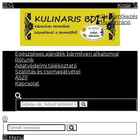
Kosár
Bejelentkezés
Regisztráció
Egészséges ajándék bármilyen alkalomra!
Rólunk
Adatvédelmi tájékoztató
Szállítás és csomagátvétel
ÁSZF
Kapcsolat
Menü