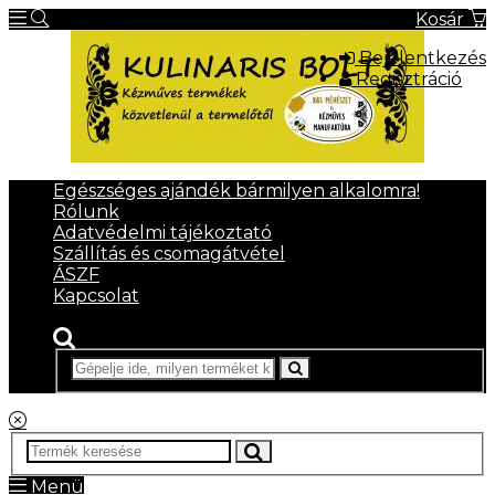
Kosár
Bejelentkezés
Regisztráció
Egészséges ajándék bármilyen alkalomra!
Rólunk
Adatvédelmi tájékoztató
Szállítás és csomagátvétel
ÁSZF
Kapcsolat
Menü