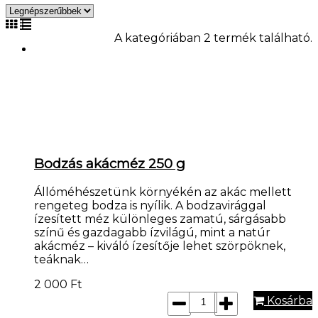
A kategóriában 2 termék található.
Bodzás akácméz 250 g
Állóméhészetünk környékén az akác mellett
rengeteg bodza is nyílik. A bodzavirággal
ízesített méz különleges zamatú, sárgásabb
színű és gazdagabb ízvilágú, mint a natúr
akácméz – kiváló ízesítője lehet szörpöknek,
teáknak…
2 000
Ft
Kosárba