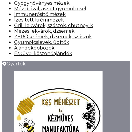
Gyógynövényes mézek
Méz dióval, aszalt gyümölccsel
Immunerősítő mézek
Ízesített krémmézek
Grill lekvárok, szószok, chutney-k
Mézes lekvárok, dzsemek
ZÉRÓ krémek, dzsemek, szószok
Gyümölcslevek, üdítők
Ajándékdobozok
Esküvői köszönőajándék
Gyártók