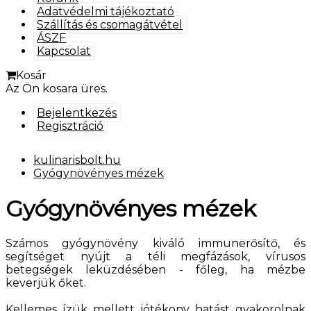
Adatvédelmi tájékoztató
Szállítás és csomagátvétel
ÁSZF
Kapcsolat
Kosár
Az Ön kosara üres.
Bejelentkezés
Regisztráció
kulinarisbolt.hu
Gyógynövényes mézek
Gyógynövényes mézek
Számos gyógynövény kiváló immunerősítő, és
segítséget nyújt a téli megfázások, vírusos
betegségek leküzdésében - főleg, ha mézbe
keverjük őket.
Kellemes ízük mellett jótékony hatást gyakorolnak