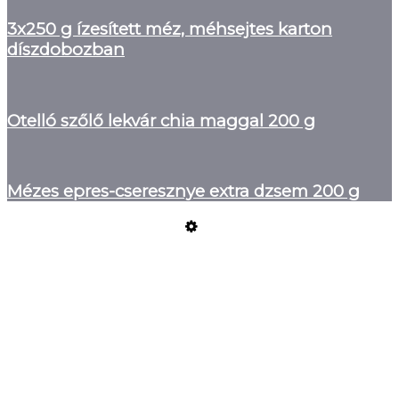
3x250 g ízesített méz, méhsejtes karton
díszdobozban
Otelló szőlő lekvár chia maggal 200 g
Mézes epres-cseresznye extra dzsem 200 g
Üzemeltető
Online elállás
Teljes katalógus
Vásárlói értékelések
Szeretne Ön is ilyen webáruházat nyitni?
Webáruház nyitás »