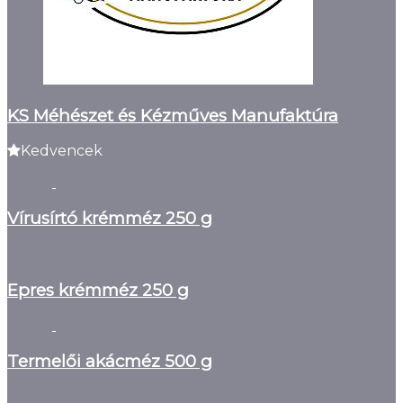
KS Méhészet és Kézműves Manufaktúra
Kedvencek
Vírusírtó krémméz 250 g
Epres krémméz 250 g
Termelői akácméz 500 g