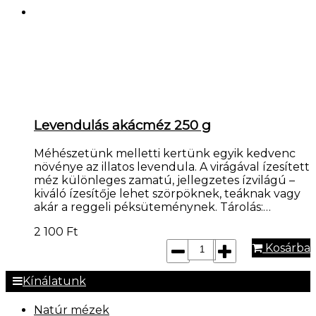
Levendulás akácméz 250 g
Méhészetünk melletti kertünk egyik kedvenc
növénye az illatos levendula. A virágával ízesített
méz különleges zamatú, jellegzetes ízvilágú –
kiváló ízesítője lehet szörpöknek, teáknak vagy
akár a reggeli péksüteménynek. Tárolás:…
2 100
Ft
Kosárba
Kínálatunk
Natúr mézek