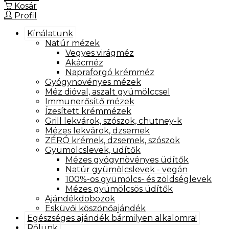
Kosár
Profil
Kínálatunk
Natúr mézek
Vegyes virágméz
Akácméz
Napraforgó krémméz
Gyógynövényes mézek
Méz dióval, aszalt gyümölccsel
Immunerősítő mézek
Ízesített krémmézek
Grill lekvárok, szószok, chutney-k
Mézes lekvárok, dzsemek
ZÉRÓ krémek, dzsemek, szószok
Gyümölcslevek, üdítők
Mézes gyógynövényes üdítők
Natúr gyümölcslevek - vegán
100%-os gyümölcs- és zöldséglevek
Mézes gyümölcsös üdítők
Ajándékdobozok
Esküvői köszönőajándék
Egészséges ajándék bármilyen alkalomra!
Rólunk