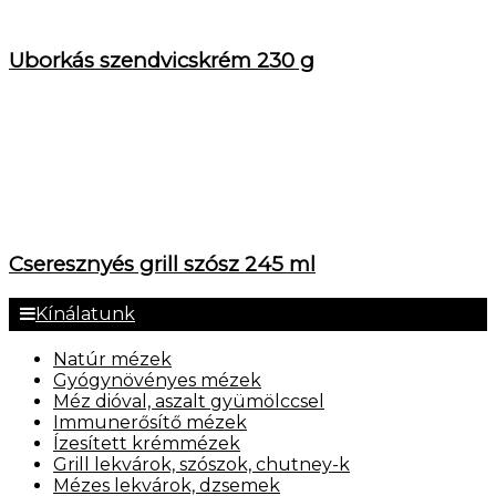
Uborkás szendvicskrém 230 g
Cseresznyés grill szósz 245 ml
Kínálatunk
Natúr mézek
Gyógynövényes mézek
Méz dióval, aszalt gyümölccsel
Immunerősítő mézek
Ízesített krémmézek
Grill lekvárok, szószok, chutney-k
Mézes lekvárok, dzsemek