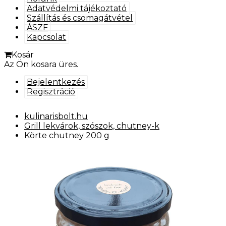
Adatvédelmi tájékoztató
Szállítás és csomagátvétel
ÁSZF
Kapcsolat
Kosár
Az Ön kosara üres.
Bejelentkezés
Regisztráció
kulinarisbolt.hu
Grill lekvárok, szószok, chutney-k
Körte chutney 200 g