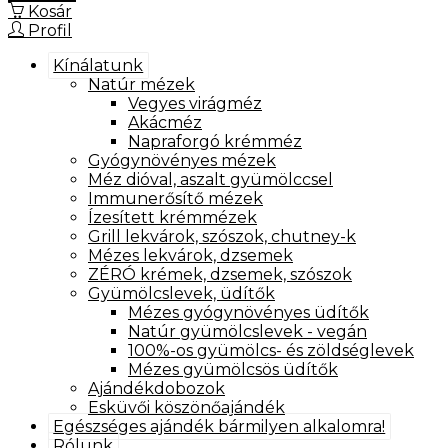
Kosár
Profil
Kínálatunk
Natúr mézek
Vegyes virágméz
Akácméz
Napraforgó krémméz
Gyógynövényes mézek
Méz dióval, aszalt gyümölccsel
Immunerősítő mézek
Ízesített krémmézek
Grill lekvárok, szószok, chutney-k
Mézes lekvárok, dzsemek
ZÉRÓ krémek, dzsemek, szószok
Gyümölcslevek, üdítők
Mézes gyógynövényes üdítők
Natúr gyümölcslevek - vegán
100%-os gyümölcs- és zöldséglevek
Mézes gyümölcsös üdítők
Ajándékdobozok
Esküvői köszönőajándék
Egészséges ajándék bármilyen alkalomra!
Rólunk