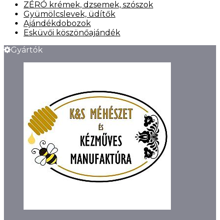
ZÉRÓ krémek, dzsemek, szószok
Gyümölcslevek, üdítők
Ajándékdobozok
Esküvői köszönőajándék
Gyártók