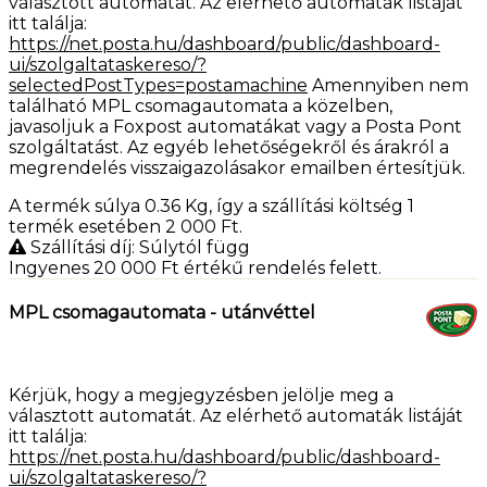
választott automatát. Az elérhető automaták listáját
itt találja:
https://net.posta.hu/dashboard/public/dashboard-
ui/szolgaltataskereso/?
selectedPostTypes=postamachine
Amennyiben nem
található MPL csomagautomata a közelben,
javasoljuk a Foxpost automatákat vagy a Posta Pont
szolgáltatást. Az egyéb lehetőségekről és árakról a
megrendelés visszaigazolásakor emailben értesítjük.
A termék súlya 0.36
Kg
, így a szállítási költség 1
termék esetében 2 000
Ft
.
Szállítási díj: Súlytól függ
Ingyenes 20 000
Ft
értékű rendelés felett.
MPL csomagautomata - utánvéttel
Kérjük, hogy a megjegyzésben jelölje meg a
választott automatát. Az elérhető automaták listáját
itt találja:
https://net.posta.hu/dashboard/public/dashboard-
ui/szolgaltataskereso/?