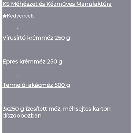
KS Méhészet és Kézműves Manufaktúra
Kedvencek
Vírusírtó krémméz 250 g
Epres krémméz 250 g
Termelői akácméz 500 g
3x250 g ízesített méz, méhsejtes karton
díszdobozban