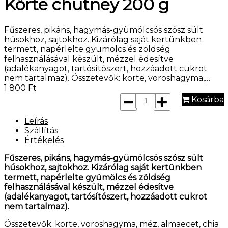
Körte chutney 200 g
Fűszeres, pikáns, hagymás-gyümölcsös szósz sült
húsokhoz, sajtokhoz. Kizárólag saját kertünkben
termett, napérlelte gyümölcs és zöldség
felhasználásával készült, mézzel édesítve
(adalékanyagot, tartósítószert, hozzáadott cukrot
nem tartalmaz). Összetevők: körte, vöröshagyma,…
1 800
Ft
Kosárba
Leírás
Szállítás
Értékelés
Fűszeres, pikáns, hagymás-gyümölcsös szósz sült
húsokhoz, sajtokhoz. Kizárólag saját kertünkben
termett, napérlelte gyümölcs és zöldség
felhasználásával készült, mézzel édesítve
(adalékanyagot, tartósítószert, hozzáadott cukrot
nem tartalmaz).
Összetevők: körte, vöröshagyma, méz, almaecet, chia