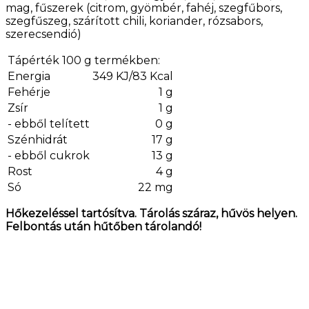
mag, fűszerek (citrom, gyömbér, fahéj, szegfűbors,
szegfűszeg, szárított chili, koriander, rózsabors,
szerecsendió)
Tápérték 100 g termékben:
Energia
349 KJ/83 Kcal
Fehérje
1 g
Zsír
1 g
- ebből telített
0 g
Szénhidrát
17 g
- ebből cukrok
13 g
Rost
4 g
Só
22 mg
Hőkezeléssel tartósítva. Tárolás száraz, hűvös helyen.
Felbontás után hűtőben tárolandó!