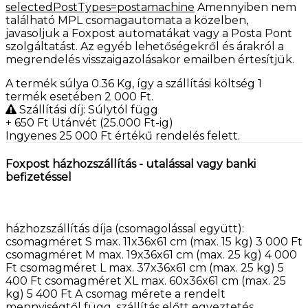
selectedPostTypes=postamachine
Amennyiben nem
található MPL csomagautomata a közelben,
javasoljuk a Foxpost automatákat vagy a Posta Pont
szolgáltatást. Az egyéb lehetőségekről és árakról a
megrendelés visszaigazolásakor emailben értesítjük.
A termék súlya 0.36
Kg
, így a szállítási költség 1
termék esetében 2 000
Ft
.
Szállítási díj: Súlytól függ
+ 650
Ft
Utánvét (25.000 Ft-ig)
Ingyenes 25 000
Ft
értékű rendelés felett.
Foxpost házhozszállítás - utalással vagy banki
befizetéssel
házhozszállítás díja (csomagolással együtt):
csomagméret S max. 11x36x61 cm (max. 15 kg) 3 000 Ft
csomagméret M max. 19x36x61 cm (max. 25 kg) 4 000
Ft csomagméret L max. 37x36x61 cm (max. 25 kg) 5
400 Ft csomagméret XL max. 60x36x61 cm (max. 25
kg) 5 400 Ft A csomag mérete a rendelt
mennyiségtől függ, szállítás előtt egyeztetés