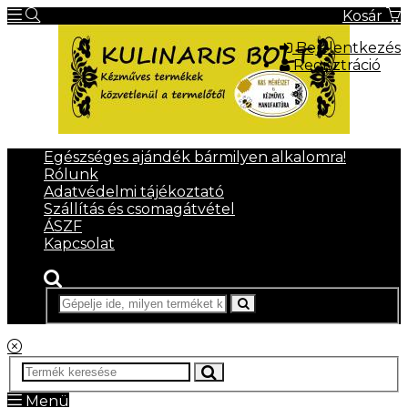
Kosár
Bejelentkezés
Regisztráció
Egészséges ajándék bármilyen alkalomra!
Rólunk
Adatvédelmi tájékoztató
Szállítás és csomagátvétel
ÁSZF
Kapcsolat
Menü