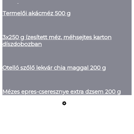
Termelői akácméz 500 g
3x250 g ízesített méz, méhsejtes karton
díszdobozban
Otelló szőlő lekvár chia maggal 200 g
Mézes epres-cseresznye extra dzsem 200 g
Üzemeltető
Online elállás
Teljes katalógus
Vásárlói értékelések