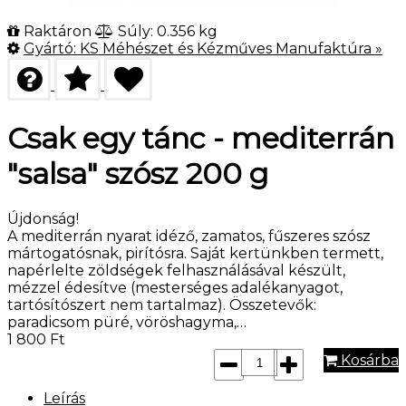
Raktáron
Súly: 0.356 kg
Gyártó:
KS Méhészet és Kézműves Manufaktúra
»
Csak egy tánc - mediterrán
"salsa" szósz 200 g
Újdonság!
A mediterrán nyarat idéző, zamatos, fűszeres szósz
mártogatósnak, pirítósra. Saját kertünkben termett,
napérlelte zöldségek felhasználásával készült,
mézzel édesítve (mesterséges adalékanyagot,
tartósítószert nem tartalmaz). Összetevők:
paradicsom püré, vöröshagyma,…
1 800
Ft
Kosárba
Leírás