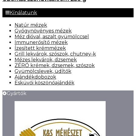
Kínálatunk
Natúr mézek
Gyógynövényes mézek
Méz dióval, aszalt gyümölccsel
Immunerősítő mézek
Ízesített krémmézek
Grill lekvárok, szószok, chutney-k
Mézes lekvárok, dzsemek
ZÉRÓ krémek, dzsemek, szószok
Gyümölcslevek, üdítők
Ajándékdobozok
Esküvői köszönőajándék
Gyártók