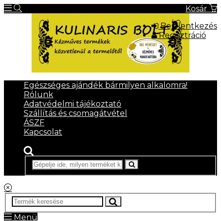
Kosár
Bejelentkezés
Regisztráció
Egészséges ajándék bármilyen alkalomra!
Rólunk
Adatvédelmi tájékoztató
Szállítás és csomagátvétel
ÁSZF
Kapcsolat
Menü