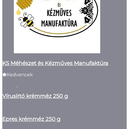
KS Méhészet és Kézműves Manufaktúra
Kedvencek
Vírusírtó krémméz 250 g
Epres krémméz 250 g