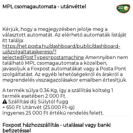
MPL csomagautomata - utánvéttel
Kérjük, hogy a megjegyzésben jelölje meg a
választott automatát. Az elérhető automaták listáját
itt találja:
https://net.posta.hu/dashboard/public/dashboard-
ui/szolgaltataskereso/?
selectedPostTypes=postamachine
Amennyiben nem
található MPL csomagautomata a közelben,
javasoljuk a Foxpost automatákat vagy a Posta Pont
szolgáltatást. Az egyéb lehetőségekről és árakról a
megrendelés visszaigazolásakor emailben értesítjük.
A termék súlya 0.36
Kg
, így a szállítási költség 1
termék esetében 2 000
Ft
.
Szállítási díj: Súlytól függ
+ 650
Ft
Utánvét (25.000 Ft-ig)
Ingyenes 25 000
Ft
értékű rendelés felett.
Foxpost házhozszállítás - utalással vagy banki
befizetéssel