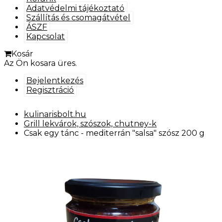
Adatvédelmi tájékoztató
Szállítás és csomagátvétel
ÁSZF
Kapcsolat
Kosár
Az Ön kosara üres.
Bejelentkezés
Regisztráció
kulinarisbolt.hu
Grill lekvárok, szószok, chutney-k
Csak egy tánc - mediterrán "salsa" szósz 200 g