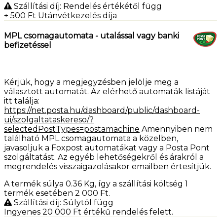
Szállítási díj: Rendelés értékétől függ
+ 500
Ft
Utánvétkezelés díja
MPL csomagautomata - utalással vagy banki
befizetéssel
Kérjük, hogy a megjegyzésben jelölje meg a
választott automatát. Az elérhető automaták listáját
itt találja:
https://net.posta.hu/dashboard/public/dashboard-
ui/szolgaltataskereso/?
selectedPostTypes=postamachine
Amennyiben nem
található MPL csomagautomata a közelben,
javasoljuk a Foxpost automatákat vagy a Posta Pont
szolgáltatást. Az egyéb lehetőségekről és árakról a
megrendelés visszaigazolásakor emailben értesítjük.
A termék súlya 0.36
Kg
, így a szállítási költség 1
termék esetében 2 000
Ft
.
Szállítási díj: Súlytól függ
Ingyenes 20 000
Ft
értékű rendelés felett.