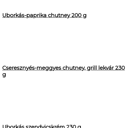
Uborkás-paprika chutney 200 g
Cseresznyés-meggyes chutney, grill lekvár 230
g
Uborkás szendvicskrém 230 g