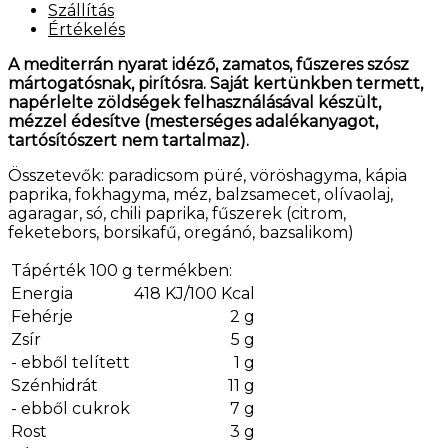
Szállítás
Értékelés
A mediterrán nyarat idéző, zamatos, fűszeres szósz
mártogatósnak, pirítósra. Saját kertünkben termett,
napérlelte zöldségek felhasználásával készült,
mézzel édesítve (mesterséges adalékanyagot,
tartósítószert nem tartalmaz).
Összetevők: paradicsom püré, vöröshagyma, kápia
paprika, fokhagyma, méz, balzsamecet, olívaolaj,
agaragar, só, chili paprika, fűszerek (citrom,
feketebors, borsikafű, oregánó, bazsalikom)
Tápérték 100 g termékben:
Energia
418 KJ/100 Kcal
Fehérje
2 g
Zsír
5 g
- ebből telített
1 g
Szénhidrát
11 g
- ebből cukrok
7 g
Rost
3 g