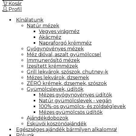
Kosár
Profil
Kínálatunk
Natúr mézek
Vegyes virágméz
Akácméz
Napraforgó krémméz
Gyógynövényes mézek
Méz dióval, aszalt gyümölccsel
Immunerősítő mézek
Ízesített krémmézek
Grill lekvárok, szószok, chutney-k
Mézes lekvárok, dzsemek
ZÉRÓ krémek, dzsemek, szószok
Gyümölcslevek, üdítők
Mézes gyógynövényes üdítők
Natúr gyümölcslevek - vegán
100%-os gyümölcs- és zöldséglevek
Mézes gyümölcsös üdítők
Ajándékdobozok
Esküvői köszönőajándék
Egészséges ajándék bármilyen alkalomra!
Rólunk