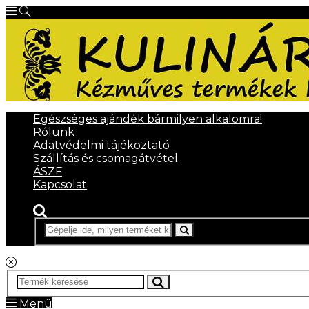
Egészséges ajándék bármilyen alkalomra!
Rólunk
Adatvédelmi tájékoztató
Szállítás és csomagátvétel
ÁSZF
Kapcsolat
Menü