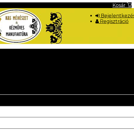
Kosár
Bejelentkezé
Regisztráció