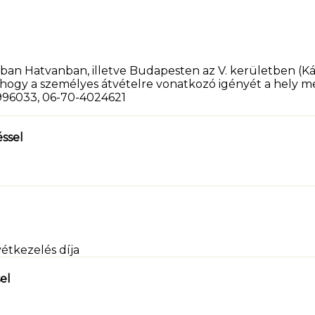
ban Hatvanban, illetve Budapesten az V. kerületben (Ká
k, hogy a személyes átvételre vonatkozó igényét a hely
5996033, 06-70-4024621
ssel
étkezelés díja
el