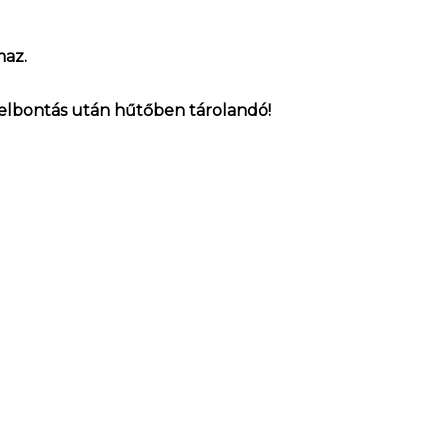
maz.
 Felbontás után hűtőben tárolandó!