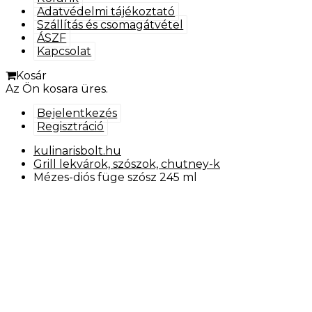
Adatvédelmi tájékoztató
Szállítás és csomagátvétel
ÁSZF
Kapcsolat
Kosár
Az Ön kosara üres.
Bejelentkezés
Regisztráció
kulinarisbolt.hu
Grill lekvárok, szószok, chutney-k
Mézes-diós füge szósz 245 ml