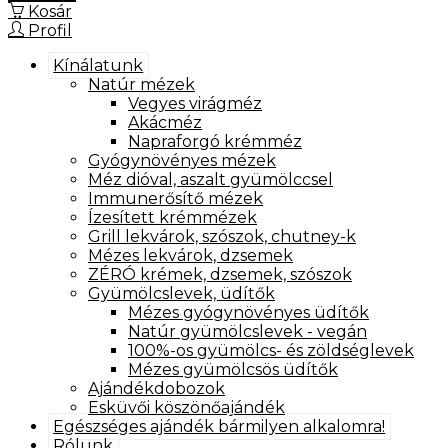
Kosár
Profil
Kínálatunk
Natúr mézek
Vegyes virágméz
Akácméz
Napraforgó krémméz
Gyógynövényes mézek
Méz dióval, aszalt gyümölccsel
Immunerősítő mézek
Ízesített krémmézek
Grill lekvárok, szószok, chutney-k
Mézes lekvárok, dzsemek
ZÉRÓ krémek, dzsemek, szószok
Gyümölcslevek, üdítők
Mézes gyógynövényes üdítők
Natúr gyümölcslevek - vegán
100%-os gyümölcs- és zöldséglevek
Mézes gyümölcsös üdítők
Ajándékdobozok
Esküvői köszönőajándék
Egészséges ajándék bármilyen alkalomra!
Rólunk