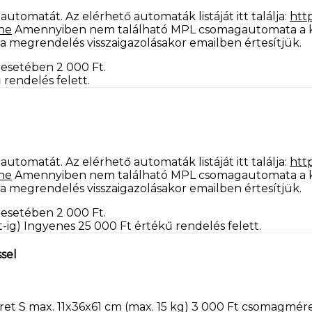
utomatát. Az elérhető automaták listáját itt találja:
htt
ne
Amennyiben nem található MPL csomagautomata a köz
 a megrendelés visszaigazolásakor emailben értesítjük.
mék esetében 2 000
Ft
.
rendelés felett.
utomatát. Az elérhető automaták listáját itt találja:
htt
ne
Amennyiben nem található MPL csomagautomata a köz
 a megrendelés visszaigazolásakor emailben értesítjük.
mék esetében 2 000
Ft
.
-ig)
Ingyenes 25 000
Ft
értékű rendelés felett.
ssel
ret S max. 11x36x61 cm (max. 15 kg) 3 000 Ft csomagmére