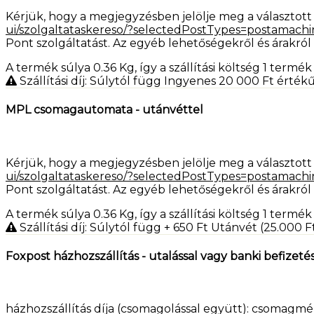
Kérjük, hogy a megjegyzésben jelölje meg a választott a
ui/szolgaltataskereso/?selectedPostTypes=postamachi
Pont szolgáltatást. Az egyéb lehetőségekről és árakról
A termék súlya 0.36
Kg
, így a szállítási költség 1 ter
Szállítási díj: Súlytól függ
Ingyenes 20 000
Ft
értékű 
MPL csomagautomata - utánvéttel
Kérjük, hogy a megjegyzésben jelölje meg a választott a
ui/szolgaltataskereso/?selectedPostTypes=postamachi
Pont szolgáltatást. Az egyéb lehetőségekről és árakról
A termék súlya 0.36
Kg
, így a szállítási költség 1 ter
Szállítási díj: Súlytól függ
+ 650
Ft
Utánvét (25.000 Ft
Foxpost házhozszállítás - utalással vagy banki befizeté
házhozszállítás díja (csomagolással együtt): csomagmé