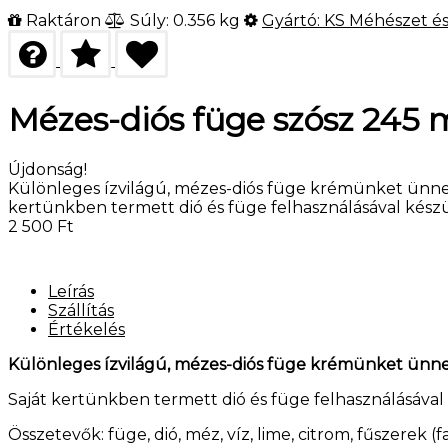
Raktáron
Súly: 0.356 kg
Gyártó:
KS Méhészet é
Mézes-diós füge szósz 245 
Újdonság!
Különleges ízvilágú, mézes-diós füge krémünket ünnepi 
kertünkben termett dió és füge felhasználásával készül
2 500
Ft
Leírás
Szállítás
Értékelés
Különleges ízvilágú, mézes-diós füge krémünket ünnepi 
Saját kertünkben termett dió és füge felhasználásával 
Összetevők: füge, dió, méz, víz, lime, citrom, fűszerek (