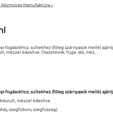
s Kézműves Manufaktúra
»
ml
fogásokhoz, sültekhez (főleg szárnyasok mellé) ajánljuk,
t, mézzel édesítve. Összetevők: füge, dió, méz,…
fogásokhoz, sültekhez (főleg szárnyasok mellé) ajánljuk
készült, mézzel édesítve.
fahéj, szegfűbors, szegfűszeg).